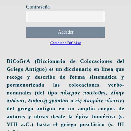
Contraseña
Cambiar a DiCoLat
DiCoGrA
(Diccionario de Colocaciones del
Griego Antiguo) es un diccionario en línea que
recoge y describe de forma sistemática y
pormenorizada las colocaciones verbo-
nominales (del tipo
πόλεμον ποιεῖσθαι
,
δίκην
διδόναι
,
διαβολῇ χρᾶσθαι
o
εἰς ἀπορίαν πίπτειν
)
del griego antiguo en un amplio corpus de
autores y obras desde la épica homérica (s.
VIII a.C.) hasta el griego posclásico (s. III